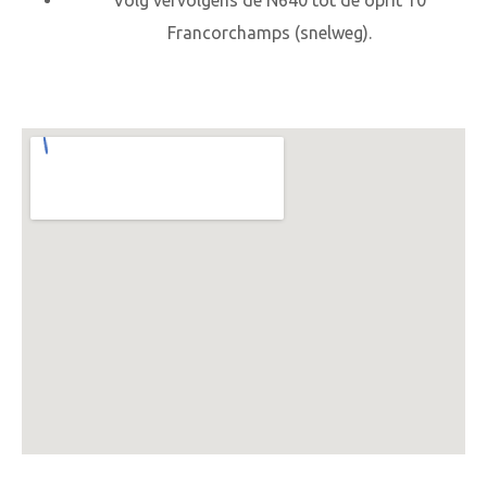
Volg vervolgens de N640 tot de oprit 10
Francorchamps (snelweg).