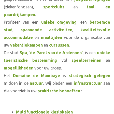
(ziekenfondsen),
sportclubs
en
taal- en
paardrijkampen
.
Profiteer van een
unieke omgeving
, een
beroemde
stad
,
spannende activiteiten
,
kwaliteitsvolle
accommodatie
en
maaltijden
voor de organisatie van
uw
vakantiekampen
en
cursussen
.
De stad
Spa
,
‘de Parel van de Ardennen’
, is een
unieke
toeristische bestemming
vol
speelterreinen
en
mogelijkheden
voor uw groep.
Het
Domaine de Mambaye
is
strategisch gelegen
midden in de
natuur
. Wij bieden een
infrastructuur
aan
die voorziet in uw
praktische behoeften
:
Multifunctionele klaslokalen