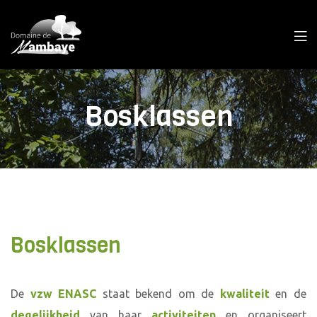
Bosklassen
Bosklassen
De
vzw ENASC
staat bekend om de
kwaliteit
en de
degelijkheid
van haar
activiteiten
en organiseert